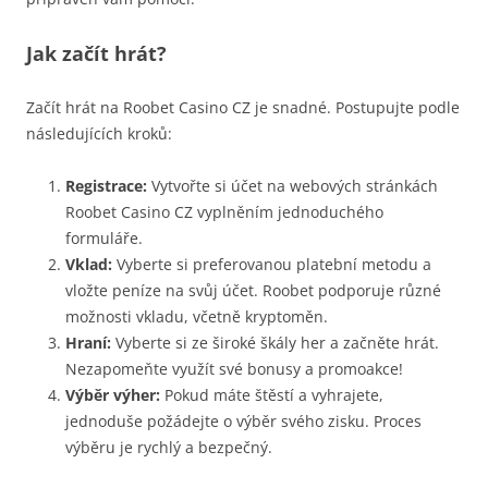
Jak začít hrát?
Začít hrát na Roobet Casino CZ je snadné. Postupujte podle
následujících kroků:
Registrace:
Vytvořte si účet na webových stránkách
Roobet Casino CZ vyplněním jednoduchého
formuláře.
Vklad:
Vyberte si preferovanou platební metodu a
vložte peníze na svůj účet. Roobet podporuje různé
možnosti vkladu, včetně kryptoměn.
Hraní:
Vyberte si ze široké škály her a začněte hrát.
Nezapomeňte využít své bonusy a promoakce!
Výběr výher:
Pokud máte štěstí a vyhrajete,
jednoduše požádejte o výběr svého zisku. Proces
výběru je rychlý a bezpečný.