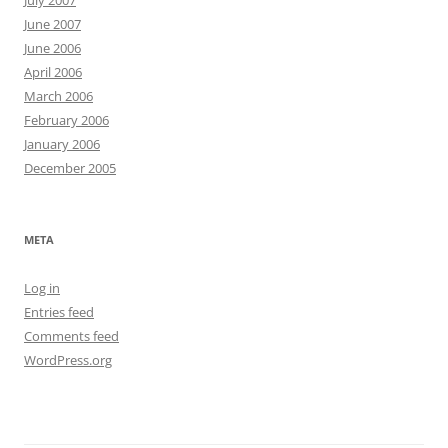
July 2007
June 2007
June 2006
April 2006
March 2006
February 2006
January 2006
December 2005
META
Log in
Entries feed
Comments feed
WordPress.org