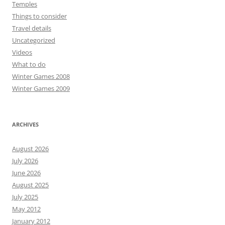
Temples
Things to consider
Travel details
Uncategorized
Videos
What to do
Winter Games 2008
Winter Games 2009
ARCHIVES
August 2026
July 2026
June 2026
August 2025
July 2025
May 2012
January 2012