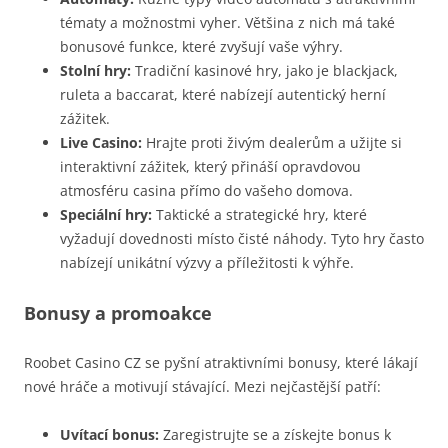
tématy a možnostmi vyher. Většina z nich má také
bonusové funkce, které zvyšují vaše výhry.
Stolní hry:
Tradiční kasinové hry, jako je blackjack,
ruleta a baccarat, které nabízejí autentický herní
zážitek.
Live Casino:
Hrajte proti živým dealerům a užijte si
interaktivní zážitek, který přináší opravdovou
atmosféru casina přímo do vašeho domova.
Speciální hry:
Taktické a strategické hry, které
vyžadují dovednosti místo čisté náhody. Tyto hry často
nabízejí unikátní výzvy a příležitosti k výhře.
Bonusy a promoakce
Roobet Casino CZ se pyšní atraktivními bonusy, které lákají
nové hráče a motivují stávající. Mezi nejčastější patří:
Uvítací bonus:
Zaregistrujte se a získejte bonus k