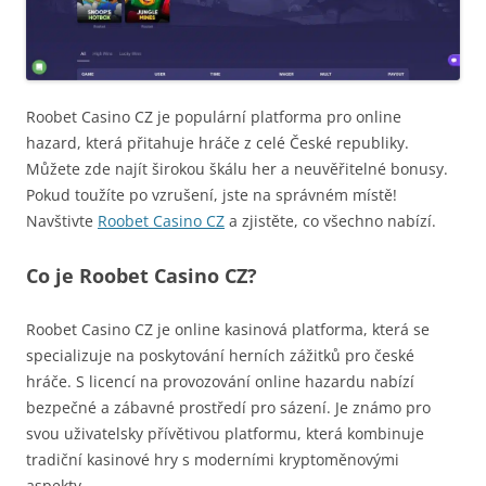
Roobet Casino CZ je populární platforma pro online
hazard, která přitahuje hráče z celé České republiky.
Můžete zde najít širokou škálu her a neuvěřitelné bonusy.
Pokud toužíte po vzrušení, jste na správném místě!
Navštivte
Roobet Casino CZ
a zjistěte, co všechno nabízí.
Co je Roobet Casino CZ?
Roobet Casino CZ je online kasinová platforma, která se
specializuje na poskytování herních zážitků pro české
hráče. S licencí na provozování online hazardu nabízí
bezpečné a zábavné prostředí pro sázení. Je známo pro
svou uživatelsky přívětivou platformu, která kombinuje
tradiční kasinové hry s moderními kryptoměnovými
aspekty.