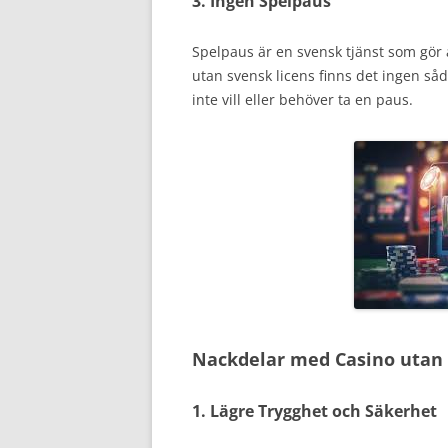
3. Ingen Spelpaus
Spelpaus är en svensk tjänst som gör a
utan svensk licens finns det ingen såd
inte vill eller behöver ta en paus.
Nackdelar med Casino utan 
1. Lägre Trygghet och Säkerhet