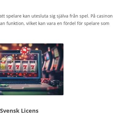
tt spelare kan utesluta sig själva från spel. På casinon
an funktion, vilket kan vara en fördel för spelare som
Svensk Licens