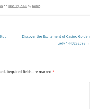
on
on
June 19, 2026
by
Rohit
.
Stop
Discover the Excitement of Casino Golden
Lady 1443282598
→
hed.
Required fields are marked
*