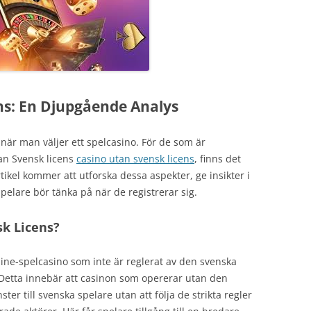
ns: En Djupgående Analys
när man väljer ett spelcasino. För de som är
tan Svensk licens
casino utan svensk licens
, finns det
tikel kommer att utforska dessa aspekter, ge insikter i
pelare bör tänka på när de registrerar sig.
sk Licens?
nline-spelcasino som inte är reglerat av den svenska
Detta innebär att casinon som opererar utan den
ter till svenska spelare utan att följa de strikta regler