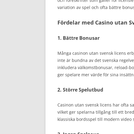
och föreskrifter som gäller för licensie
variation av spel och ofta bättre bonu
Fördelar med Casino utan S
1. Bättre Bonusar
Många casinon utan svensk licens erb
inte är bundna av det svenska regelve
inkludera välkomstbonusar, reload-bo
ger spelare mer värde för sina insättn
2. Större Spelutbud
Casinon utan svensk licens har ofta s
vilket ger spelarna tillgång till ett br
klassiska bordsspel till modern video s