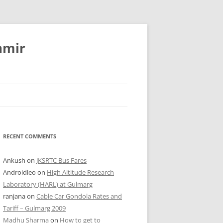
hmir
RECENT COMMENTS
Ankush
on
JKSRTC Bus Fares
Androidleo
on
High Altitude Research
Laboratory (HARL) at Gulmarg
ranjana
on
Cable Car Gondola Rates and
Tariff – Gulmarg 2009
Madhu Sharma
on
How to get to