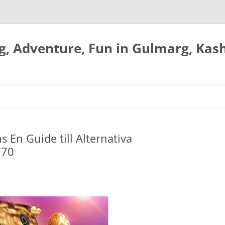
ng, Adventure, Fun in Gulmarg, Kas
 En Guide till Alternativa
770