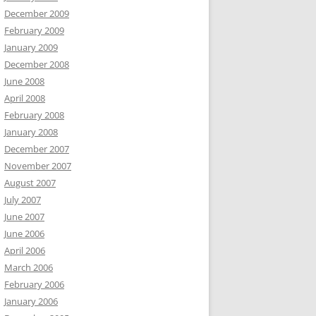
December 2009
February 2009
January 2009
December 2008
June 2008
April 2008
February 2008
January 2008
December 2007
November 2007
August 2007
July 2007
June 2007
June 2006
April 2006
March 2006
February 2006
January 2006