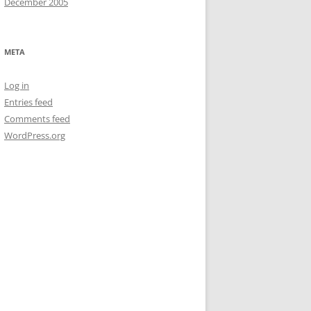
December 2005
META
Log in
Entries feed
Comments feed
WordPress.org