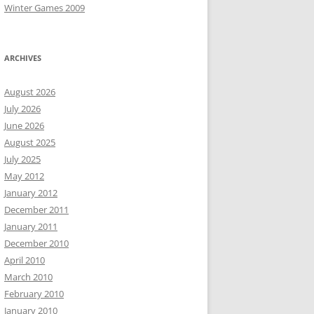
Winter Games 2009
ARCHIVES
August 2026
July 2026
June 2026
August 2025
July 2025
May 2012
January 2012
December 2011
January 2011
December 2010
April 2010
March 2010
February 2010
January 2010