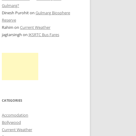
Gulmarg?
Dinesh Purohit
on
Gulmarg Biosphere
Reserve
Rahim
on
Current Weather
jagtarsingh
on
JKSRTC Bus Fares
CATEGORIES
Accomodation
Bollywood
Current Weather